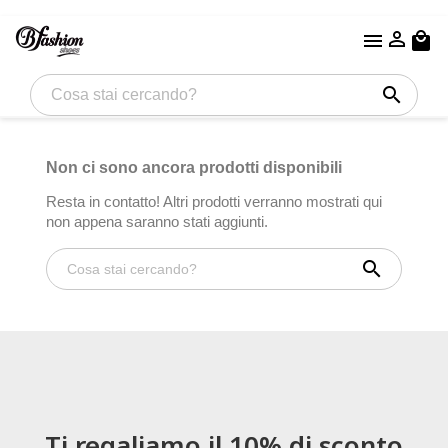


local_mall
search
Non ci sono ancora prodotti disponibili
Resta in contatto! Altri prodotti verranno mostrati qui
non appena saranno stati aggiunti.
search
Ti regaliamo il 10% di sconto