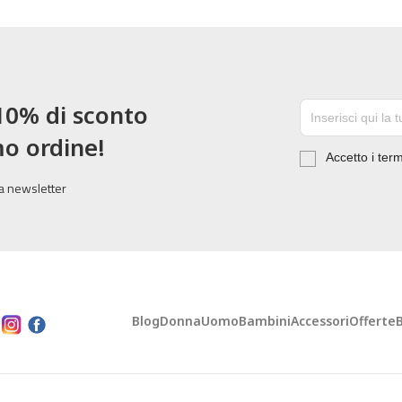
 10% di sconto
mo ordine!
Accetto i term
tra newsletter
Blog
Donna
Uomo
Bambini
Accessori
Offerte
: