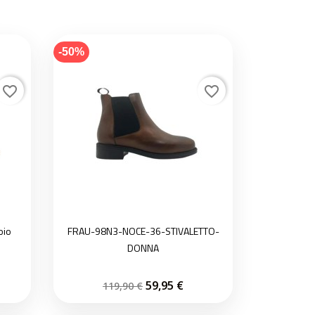
-50%
favorite_border
favorite_border
oio
FRAU-98N3-NOCE-36-STIVALETTO-
DONNA
59,95 €
119,90 €