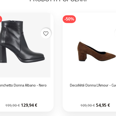
%
-50%
favorite_border
onchetto Donna Albano - Nero
Decollété Donna L'Amour - Cu
129,94 €
54,95 €
199,90 €
109,90 €