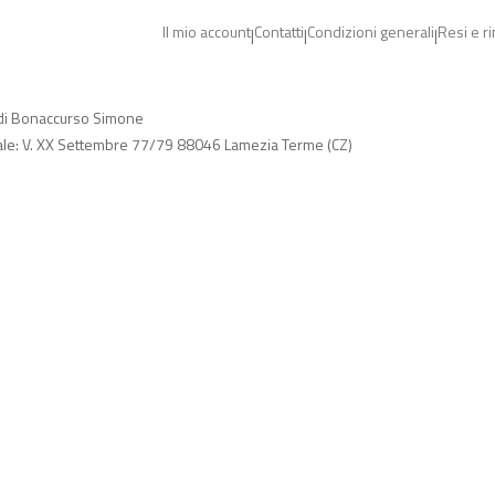
Il mio account
Contatti
Condizioni generali
Resi e r
|
|
|
 di Bonaccurso Simone
ale: V. XX Settembre 77/79 88046 Lamezia Terme (CZ)