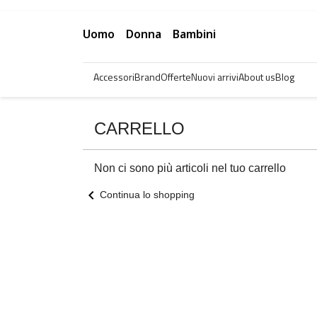
Uomo
Donna
Bambini
Accessori
Brand
Offerte
Nuovi arrivi
About us
Blog
CARRELLO
Non ci sono più articoli nel tuo carrello
chevron_left
Continua lo shopping