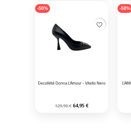
-50%
-50%
favorite_border
Decollété Donna L'Amour - Vitello Nero
L'AM
64,95 €
129,90 €