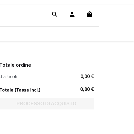
search
person
shopping_bag
Totale ordine
0 articoli
0,00 €
0,00 €
Totale (Tasse incl.)
PROCESSO DI ACQUISTO