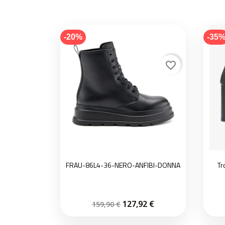
-20%
-35
favorite_border
FRAU-86L4-36-NERO-ANFIBI-DONNA
Tr
127,92 €
159,90 €